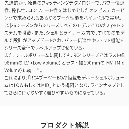
先進的かつ独自のフィッティングテクノロジーで、パワー伝達
性、操作性、コンフォート性をはじめとしたオンピステカービ
ングで求められるあらゆるブーツ性能をハイレベルで実現。
25|26シーズンからシリーズすべてのモデルでBOA®フィットシ
ステムを搭載。また、シェルとライナー双方で、すべてのモデ
ルで設計がアップデートされ、パワー伝達性やフィット機能を
シリーズ全体でレベルアップさせている。
また、シェルボリュームに関しても、RC4シリーズではラスト幅
98mmの LV （Low Volume）とラスト幅100mmの MV （Mid
※
Volume）に統一
。
これにより、「RC4ブーツ＝BOA®搭載モデル＝シェルボリュー
ムはLOWもしくはMID」という構図となり、ラインナップとし
てさらにわかりやすく選びやすいものになっている。
プロダクト解説