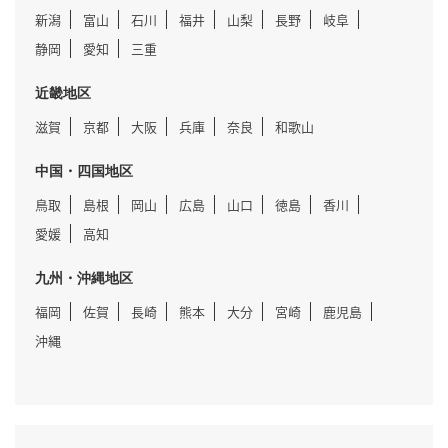
新潟
富山
石川
福井
山梨
長野
岐阜
静岡
愛知
三重
近畿地区
滋賀
京都
大阪
兵庫
奈良
和歌山
中国・四国地区
鳥取
島根
岡山
広島
山口
徳島
香川
愛媛
高知
九州・沖縄地区
福岡
佐賀
長崎
熊本
大分
宮崎
鹿児島
沖縄