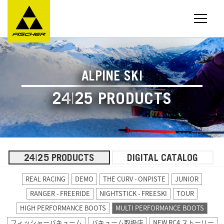
ALPINE SKI
24
|
25 PRODUCTS
24
25 PRODUCTS
DIGITAL CATALOG
|
REAL RACING
DEMO
THE CURV - ONPISTE
JUNIOR
RANGER - FREERIDE
NIGHTSTICK - FREESKI
TOUR
HIGH PERFORMANCE BOOTS
MULTI PERFORMANCE BOOTS
フィッシャーバキューム
バキューム取扱店
NEW RC4 ストーリー